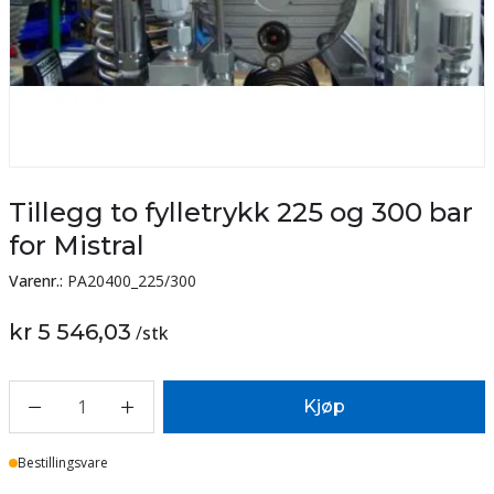
Tillegg to fylletrykk 225 og 300 bar
for Mistral
Varenr.:
PA20400_225/300
kr 5 546,03
/
stk
1
Kjøp
Lager
Bestillingsvare