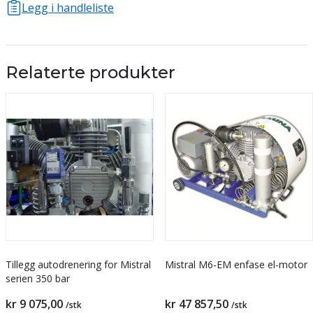
Legg i handleliste
Relaterte produkter
Tillegg autodrenering for Mistral
Mistral M6-EM enfase el-motor
serien 350 bar
Pris
Pris
kr 9 075,00
kr 47 857,50
/stk
/stk