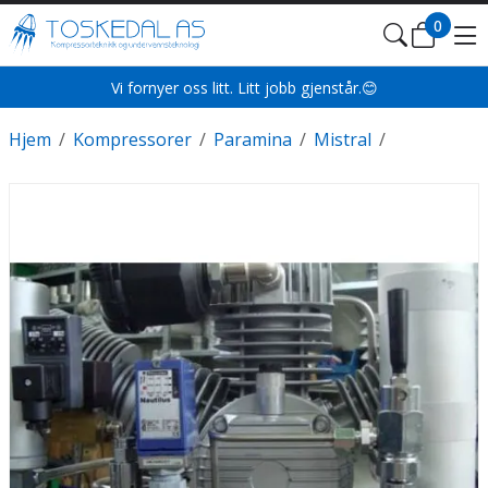
0
Vi fornyer oss litt. Litt jobb gjenstår.😊
Hjem
/
Kompressorer
/
Paramina
/
Mistral
/