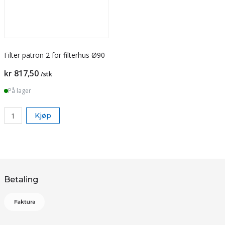
Filter patron 2 for filterhus Ø90
Pris
kr 817,50
/stk
På lager
Kjøp
Betaling