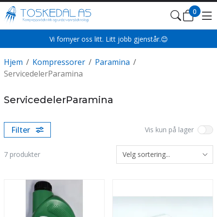
0
Vi fornyer oss litt. Litt jobb gjenstår.😊
Hjem
/
Kompressorer
/
Paramina
/
ServicedelerParamina
ServicedelerParamina
Filter
Vis kun på lager
7
produkter