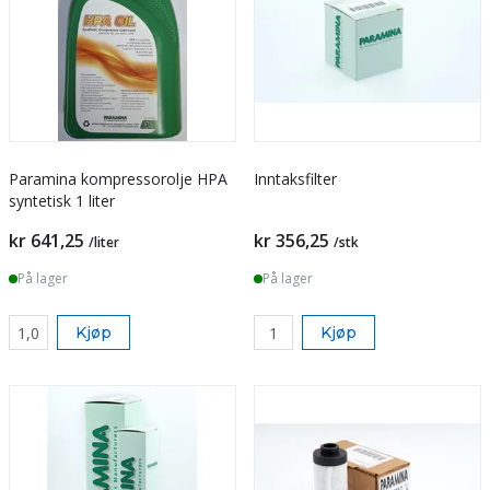
Paramina kompressorolje HPA
Inntaksfilter
syntetisk 1 liter
Pris
Pris
kr 641,25
kr 356,25
/liter
/stk
På lager
På lager
Kjøp
Kjøp