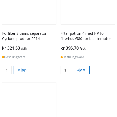
Forfilter 3 trinns separator
Filter patron 4 med HP for
Cyclone prod før 2014
filterhus Ø80 for bensinmotor
Pris
Pris
kr 321,53
kr 395,78
/stk
/stk
Bestillingsvare
Bestillingsvare
Kjøp
Kjøp