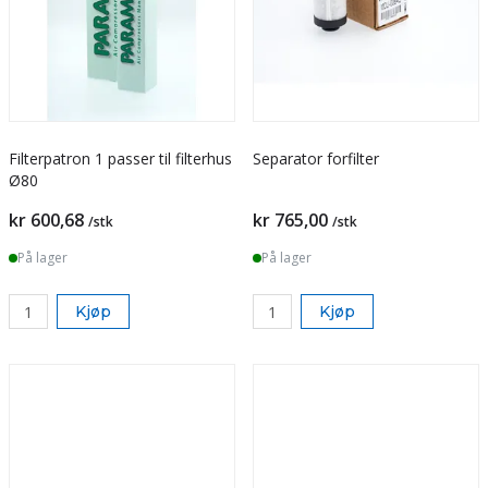
Filterpatron 1 passer til filterhus
Separator forfilter
Ø80
Pris
Pris
kr 600,68
kr 765,00
/stk
/stk
På lager
På lager
Kjøp
Kjøp